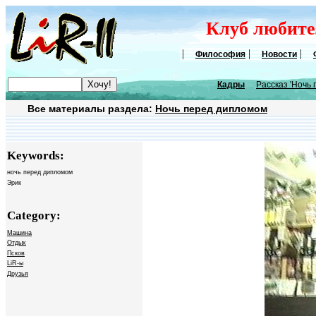
Клуб любит
|
|
|
Философия
Новости
Кадры
Рассказ 'Ночь
Все материалы раздела:
Ночь перед дипломом
Keywords:
ночь перед дипломом
Эрик
Category:
Машина
Отдых
Псков
LiR-ы
Друзья